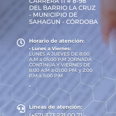
CARRERA 11 # 8-98
DEL BARRIO LA CRUZ
- MUNICIPIO DE
SAHAGUN - CÓRDOBA
Horario de atención:

• Lunes a Viernes:
LUNES A JUEVES DE 8:00
A.M a 05:00 P.M JORNADA
CONTINUA Y VIERNES DE
8:00 A.M a 01:00 PM. y 2:00
P.M a 5:00 P.M
•
Líneas de atención:

(+57) 323 221 00 71 -