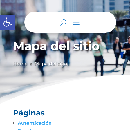
Abrir barra de herramientas
Mapa del sitio
Home
Mapa del sitio
9
Páginas
Autenticación