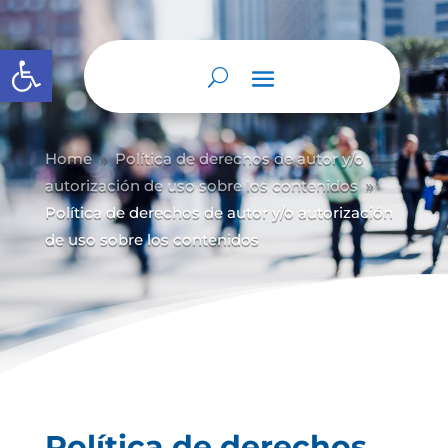
Abrir barra de herramientas
Home
Política de derechos de autor y/
o
9
autorización de uso sobre los contenidos
9
Política de derechos de autor y/o autorización
de uso sobre los contenidos
Política de derechos