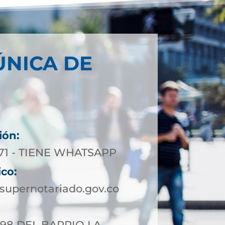
ÚNICA DE
ión:
0 71 - TIENE WHATSAPP
ico:
upernotariado.gov.co
-98 DEL BARRIO LA