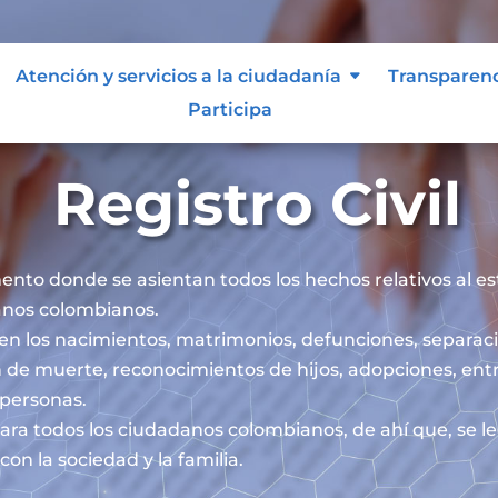
Atención y servicios a la ciudadanía
Transparen
Participa
Registro Civil
mento donde se asientan todos los hechos relativos al esta
danos colombianos.
iben los nacimientos, matrimonios, defunciones, separaci
 de muerte, reconocimientos de hijos, adopciones, ent
s personas.
l para todos los ciudadanos colombianos, de ahí que, se 
on la sociedad y la familia.