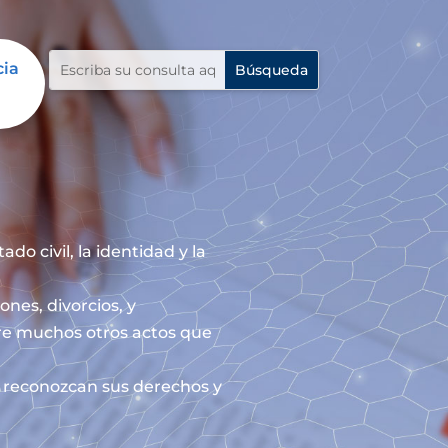
cia
do civil, la identidad y la
ones, divorcios, y
re muchos otros actos que
le reconozcan sus derechos y