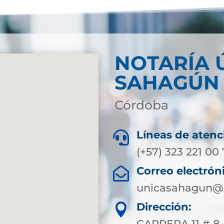
NOTARÍA 
SAHAGÚN
Córdoba
Líneas de atenc

(+57) 323 221 0
Correo electrón

unicasahagun@s
Dirección:

CARRERA 11 # 8