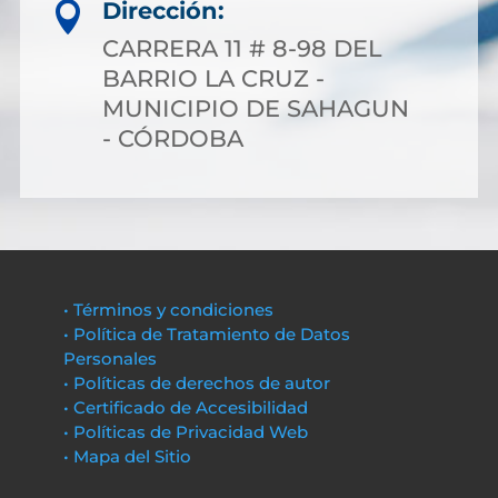
Dirección:

CARRERA 11 # 8-98 DEL
BARRIO LA CRUZ -
MUNICIPIO DE SAHAGUN
- CÓRDOBA
• Términos y condiciones
• Política de Tratamiento de Datos
Personales
• Políticas de derechos de autor
• Certificado de Accesibilidad
• Políticas de Privacidad Web
• Mapa del Sitio