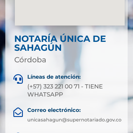
NOTARÍA ÚNICA DE
SAHAGÚN
Córdoba
Líneas de atención:

(+57) 323 221 00 71 - TIENE
WHATSAPP
Correo electrónico:

unicasahagun@supernotariado.gov.co