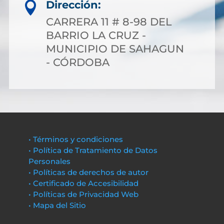
Dirección:

CARRERA 11 # 8-98 DEL
BARRIO LA CRUZ -
MUNICIPIO DE SAHAGUN
- CÓRDOBA
• Términos y condiciones
• Política de Tratamiento de Datos
Personales
• Políticas de derechos de autor
• Certificado de Accesibilidad
• Políticas de Privacidad Web
• Mapa del Sitio