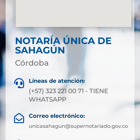
NOTARÍA ÚNICA DE
SAHAGÚN
Córdoba
Líneas de atención:

(+57) 323 221 00 71 - TIENE
WHATSAPP
Correo electrónico:

unicasahagun@supernotariado.gov.co