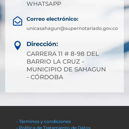
WHATSAPP
Correo electrónico:

unicasahagun@supernotariado.gov.co
Dirección:

CARRERA 11 # 8-98 DEL
BARRIO LA CRUZ -
MUNICIPIO DE SAHAGUN
- CÓRDOBA
• Términos y condiciones
• Política de Tratamiento de Datos