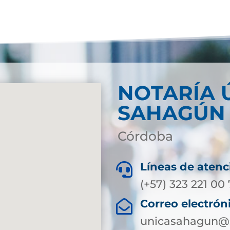
NOTARÍA 
SAHAGÚN
Córdoba
Líneas de atenc

(+57) 323 221 0
Correo electrón

unicasahagun@s