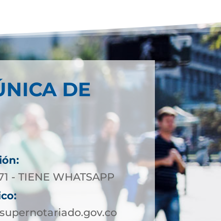
ÚNICA DE
ión:
0 71 - TIENE WHATSAPP
ico:
upernotariado.gov.co