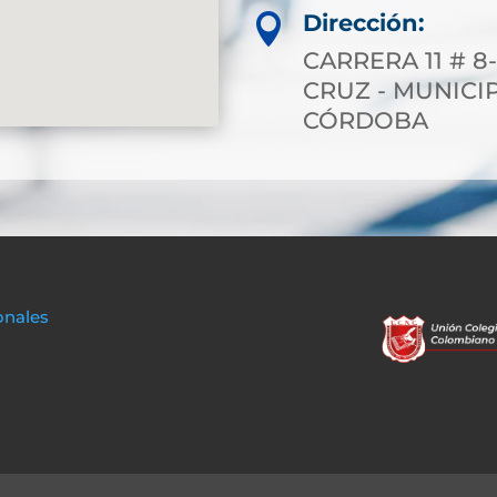
Dirección:

CARRERA 11 # 8
CRUZ - MUNICI
CÓRDOBA
onales