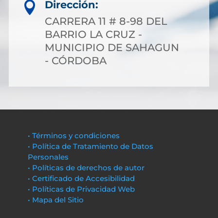
Dirección:

CARRERA 11 # 8-98 DEL
BARRIO LA CRUZ -
MUNICIPIO DE SAHAGUN
- CÓRDOBA
• Términos y condiciones
• Política de Tratamiento de Datos
Personales
• Políticas de derechos de autor
• Certificado de Accesibilidad
• Políticas de Privacidad Web
• Mapa del Sitio