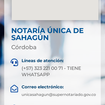
NOTARÍA ÚNICA DE
SAHAGÚN
Córdoba
Líneas de atención:

(+57) 323 221 00 71 - TIENE
WHATSAPP
Correo electrónico:

unicasahagun@supernotariado.gov.co