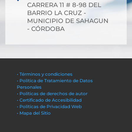
CARRERA 11 # 8-98 DEL
BARRIO LA CRUZ -
MUNICIPIO DE SAHAGUN
- CÓRDOBA
• Términos y condiciones
• Política de Tratamiento de Datos
Personales
• Políticas de derechos de autor
• Certificado de Accesibilidad
• Políticas de Privacidad Web
• Mapa del Sitio