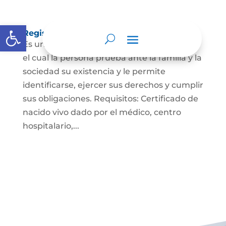
Abrir barra de herramientas
Registro Civil de Nacimiento
Es un documento indispensable mediante
el cual la persona prueba ante la familia y la
sociedad su existencia y le permite
identificarse, ejercer sus derechos y cumplir
sus obligaciones. Requisitos: Certificado de
nacido vivo dado por el médico, centro
hospitalario,...