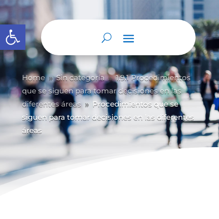
Abrir barra de herramientas
Home
Sin categoría
1.9.1 Procedimientos
9
9
que se siguen para tomar decisiones en las
diferentes áreas
Procedimientos que se
9
siguen para tomar decisiones en las diferentes
áreas