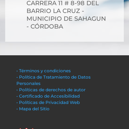
CARRERA 11 # 8-98 DEL
BARRIO LA CRUZ -
MUNICIPIO DE SAHAGUN
- CÓRDOBA
• Términos y condiciones
• Política de Tratamiento de Datos
Personales
• Políticas de derechos de autor
• Certificado de Accesibilidad
• Políticas de Privacidad Web
• Mapa del Sitio