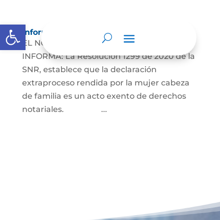
Abrir barra de herramientas
Información para Mujeres.
EL NOTARIO UNICO DE SAHAGUN
INFORMA: La Resolución 1299 de 2020 de la
SNR, establece que la declaración
extraproceso rendida por la mujer cabeza
de familia es un acto exento de derechos
notariales. ...