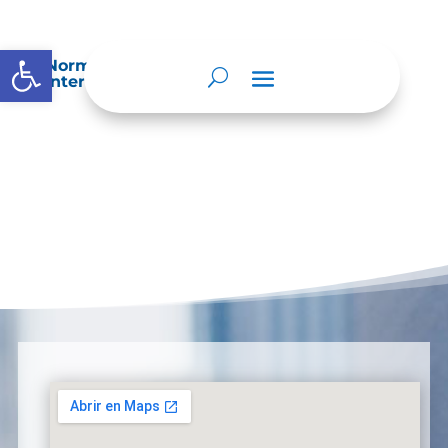
Abrir barra de herramientas
Normatividad especial que les aplique de
interés.